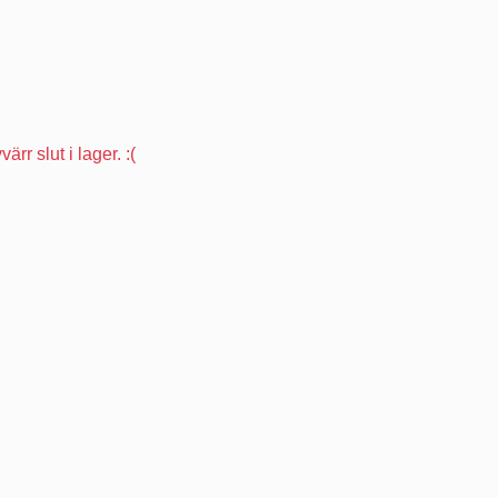
g
ärr slut i lager. :(