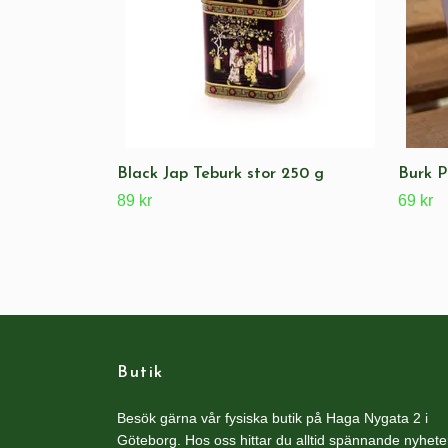
Black Jap Teburk stor 250 g
Burk P
89 kr
69 kr
Butik
Besök gärna vår fysiska butik på Haga Nygata 2 i
Göteborg. Hos oss hittar du alltid spännande nyhete