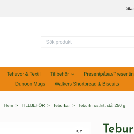
Stan
Tehuvor & Textil
Tillbehör
Presentpåsar/Presentin
Dunoon Mugs
Walkers Shortbread & Biscuits
Hem
TILLBEHÖR
Teburkar
Teburk rostfritt stål 250 g
Teburk