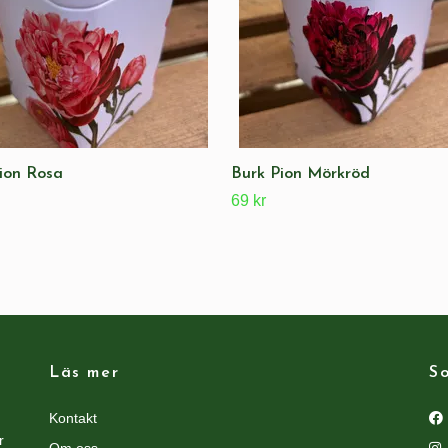
ion Rosa
Burk Pion Mörkröd
69 kr
Läs mer
So
Kontakt
r