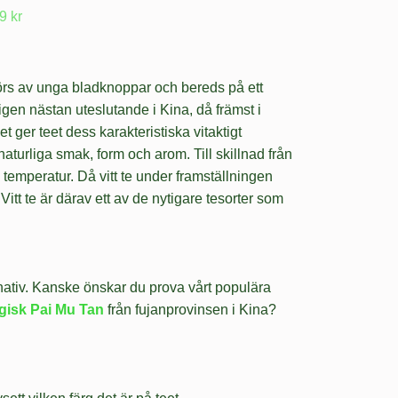
9 kr
t görs av unga bladknoppar och bereds på ett
ligen nästan uteslutande i Kina, då främst i
et ger teet dess karakteristiska vitaktigt
naturliga smak, form och arom. Till skillnad från
g temperatur. Då vitt te under framställningen
tt te är därav ett av de nytigare tesorter som
rnativ. Kanske önskar du prova vårt populära
gisk Pai Mu Tan
från fujanprovinsen i Kina?