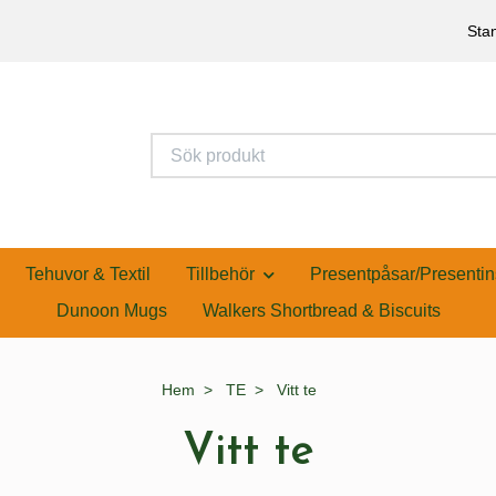
Stan
Tehuvor & Textil
Tillbehör
Presentpåsar/Presentin
Dunoon Mugs
Walkers Shortbread & Biscuits
Hem
TE
Vitt te
Vitt te