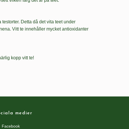
ett vilken färg det är på teet.
testorter. Detta då det vita teet under
nena. Vitt te innehåller mycket antioxidanter
rlig kopp vitt te!
ciala medier
Facebook