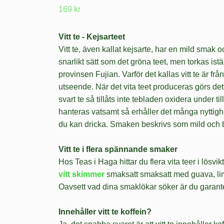
169 kr
Vitt te - Kejsarteet
Vitt te, även kallat kejsarte, har en mild smak 
snarlikt sätt som det gröna teet, men torkas istä
provinsen Fujian. Varför det kallas vitt te är frå
utseende. När det vita teet produceras görs dett
svart te så tillåts inte tebladen oxidera under 
hanteras vatsamt så erhåller det många nyttighe
du kan dricka. Smaken beskrivs som mild och 
Vitt te i flera spännande smaker
Hos Teas i Haga hittar du flera vita teer i lös
vítt skimmer
smaksatt smaksatt med guava, lime 
Oavsett vad dina smaklökar söker är du garantera
Innehåller vitt te koffein?