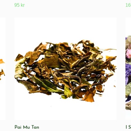
95 kr
16
Pai Mu Tan
I 