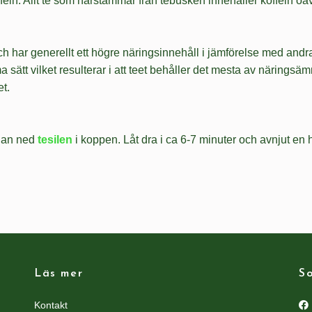
offein. Allt te som härstammar från tebusken innehåller koffein oavs
och har generellt ett högre näringsinnehåll i jämförelse med andra 
sätt vilket resulterar i att teet behåller det mesta av näringsäm
t.
edan ned
tesilen
i koppen. Låt dra i ca 6-7 minuter och avnjut en hä
Läs mer
So
Kontakt