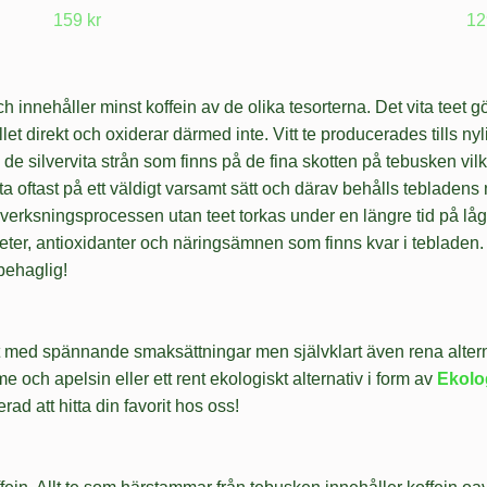
159 kr
12
och innehåller minst koffein av de olika tesorterna. Det vita tee
llet direkt och oxiderar därmed inte. Vitt te producerades tills ny
n de silvervita strån som finns på de fina skotten på tebusken vilk
a oftast på ett väldigt varsamt sätt och därav behålls tebladens 
tillverksningsprocessen
utan teet torkas under en längre tid på lå
ter, antioxidanter och näringsämnen som finns kvar i tebladen. Vi
behaglig!
vikt med spännande smaksättningar men självklart även rena alte
och apelsin eller ett rent ekologiskt alternativ i form av
Ekolo
d att hitta din favorit hos oss!