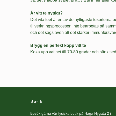
Ja, det snabba svaret är att vitt te innehåller k
Är vitt te nyttigt?
Det vita teet är en av de nyttigaste tesorterna 
tillverkningsproccesen inte bearbetas på samma 
och det sägs även att det stärker immunförsvare
Brygg en perfekt kopp vitt te
Koka upp vattnet till 70-80 grader och sänk s
Butik
Besök gärna vår fysiska butik på Haga Nygata 2 i