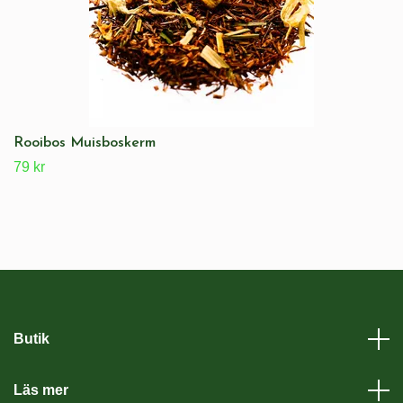
Rooibos Muisboskerm
79 kr
Butik
Läs mer