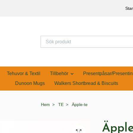
Stan
Tehuvor & Textil
Tillbehör
Presentpåsar/Presentin
Dunoon Mugs
Walkers Shortbread & Biscuits
Hem
TE
Äpple-te
Äpple