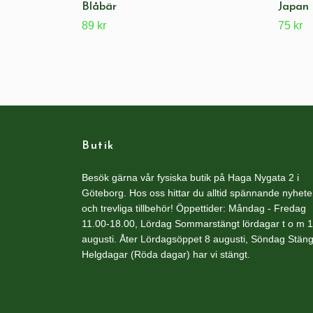
Blåbär
Japan
89 kr
75 kr
Butik
Besök gärna vår fysiska butik på Haga Nygata 2 i
Göteborg. Hos oss hittar du alltid spännande nyhete
och trevliga tillbehör! Öppettider: Måndag - Fredag
11.00-18.00, Lördag Sommarstängt lördagar t o m 1
augusti. Åter Lördagsöppet 8 augusti, Söndag Stäng
Helgdagar (Röda dagar) har vi stängt.