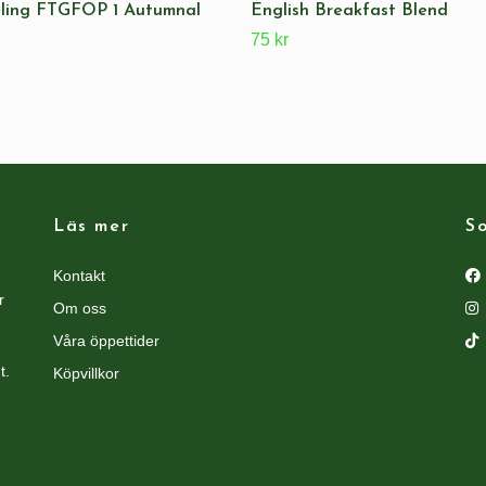
eling FTGFOP 1 Autumnal
English Breakfast Blend
75 kr
Läs mer
So
Kontakt
r
Om oss
Våra öppettider
t.
Köpvillkor