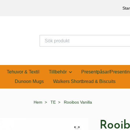
Stan
Tehuvor & Textil
Tillbehör
Presentpåsar/Presentin
Dunoon Mugs
Walkers Shortbread & Biscuits
Hem
TE
Rooibos Vanilla
Rooib