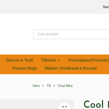
Stan
Tehuvor & Textil
Tillbehör
Presentpåsar/Presentin
Dunoon Mugs
Walkers Shortbread & Biscuits
Hem
TE
Cool Mint
Cool 