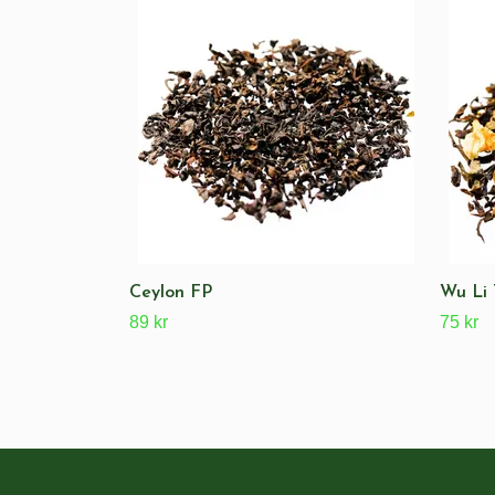
Ceylon FP
Wu Li 
89 kr
75 kr