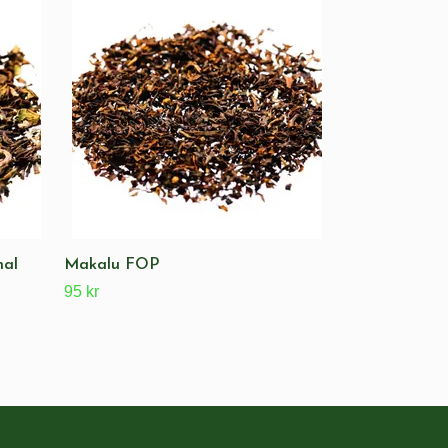
Svart Lakrits
99 kr
nal
Makalu FOP
95 kr