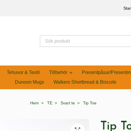
Stan
Tehuvor & Textil
Tillbehör
Presentpåsar/Presentin
Dunoon Mugs
Walkers Shortbread & Biscuits
Hem
TE
Svart te
Tip Toe
Tip T