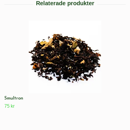
Smultron
75 kr