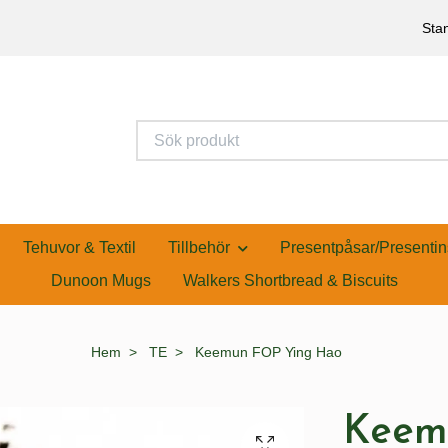
Stan
Tehuvor & Textil
Tillbehör
Presentpåsar/Presentin
Dunoon Mugs
Walkers Shortbread & Biscuits
Hem
TE
Keemun FOP Ying Hao
Keem