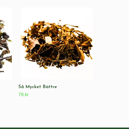
Änna Gött
89 kr
Så Mycket Bättre
79 kr