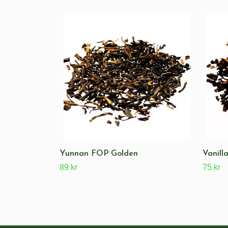
Yunnan FOP Golden
Vanill
89 kr
75 kr