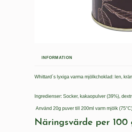
INFORMATION
Whittard´s lyxiga varma mjölkchoklad: len, krä
Ingredienser: Socker, kakaopulver (39%), dextr
Använd 20g puver till 200ml varm mjölk (75°C). 
Näringsvärde per 100 