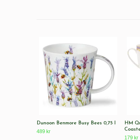
Dunoon Benmore Busy Bees 0,75 l
HM Qu
Coast
489 kr
179 kr