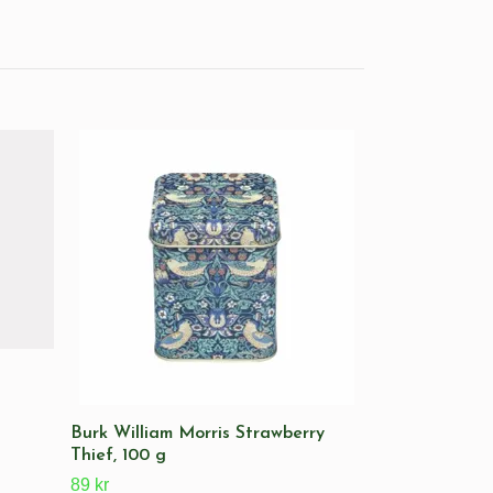
Darjeeling Fi
Balasun
125 kr
Burk William Morris Strawberry
Thief, 100 g
89 kr