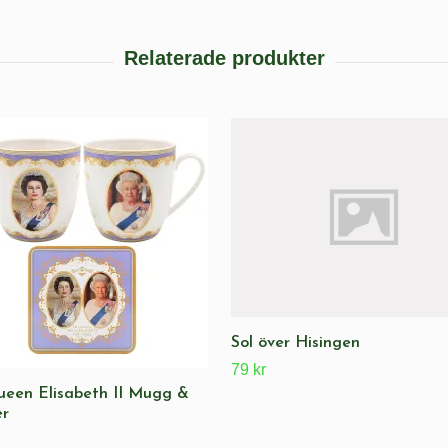
Sol över Hisingen
79 kr
een Elisabeth II Mugg &
er