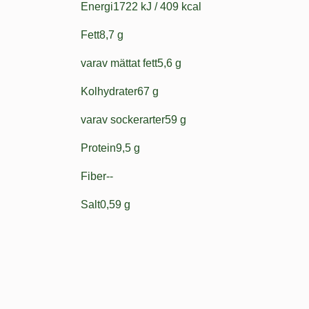
Energi
1722 kJ / 409 kcal
Fett
8,7 g
varav mättat fett
5,6 g
Kolhydrater
67 g
varav sockerarter
59 g
Protein
9,5 g
Fiber
--
Salt
0,59 g