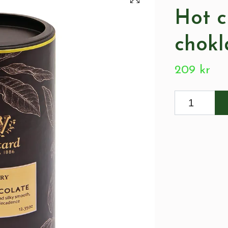
Hot c
chokl
209 kr