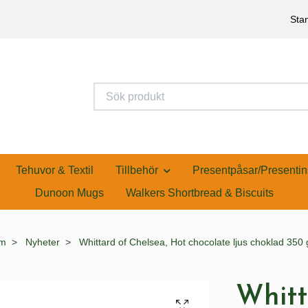
Stan
Tehuvor & Textil
Tillbehör
Presentpåsar/Presentin
Dunoon Mugs
Walkers Shortbread & Biscuits
m
Nyheter
Whittard of Chelsea, Hot chocolate ljus choklad 350 
Whitt